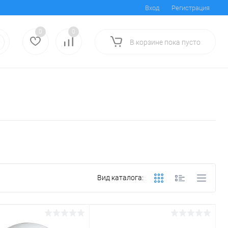
Вход
Регистрация
0
0
В корзине
пока
пусто
Вид каталога: