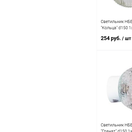
Светильник НББ
"Кольца" d150 1
корпус наклонн
254 руб.
/ шт
1005100147
В 
Купить в 1 кл
В избранное
Светильник НББ
"Гранат" d150 1