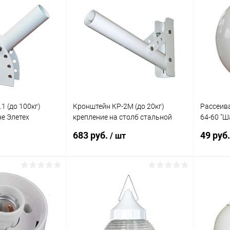
1 (до 100кг)
Кронштейн КР-2М (до 20кг)
Рассеив
не Элетех
крепление на столб стальной
64-60 "Ш
лентой Элетех 1030400020
Элетех 
683 руб.
49 руб
/ шт
корзину
В корзину
ик
Сравнение
Купить в 1 клик
Сравнение
Купит
В наличии
В избранное
В наличии
В изб