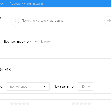
мен
Адреса пунктов выдачи
2
•
•
Все производители
Элетех
етех
о:
Показать по:
популярности
30