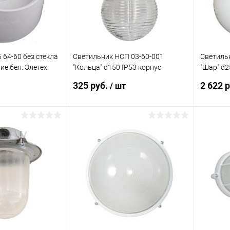
64-60 без стекла
Светильник НСП 03-60-001
Светиль
ие бел. Элетех
"Кольца" d150 IP53 корпус
"Шар" d2
пластик бел. Элетех 1005550255
бел. Эле
325 руб.
2 622 
/ шт
корзину
В корзину
ик
Сравнение
Купить в 1 клик
Сравнение
Купит
В наличии
В избранное
В наличии
В изб