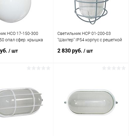
ник НСО 17-150-300
Светильник НСР 01-200-03
50 опал сфер. крышка
"Шахтер" IP54 корпус с решеткой
тех 1005250855
Элетех 1005600004
руб.
2 830 руб.
/ шт
/ шт
В корзину
В корзину
ь в 1 клик
Сравнение
Купить в 1 клик
Сравнение
ранное
В наличии
В избранное
В наличии