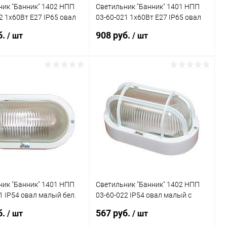
ник "Банник" 1402 НПП
Светильник "Банник" 1401 НПП
2 1х60Вт E27 IP65 овал
03-60-021 1х60Вт E27 IP65 овал
рпус с решеткой бел.
малый корпус бел. Элетех
б.
908 руб.
/ шт
/ шт
1005500939
1005500938
В корзину
В корзину
ь в 1 клик
Сравнение
Купить в 1 клик
Сравнение
ранное
В наличии
В избранное
В наличии
ник "Банник" 1401 НПП
Светильник "Банник" 1402 НПП
1 IP54 овал малый бел.
03-60-022 IP54 овал малый с
летех 1005500883
решеткой бел. пласт. ГИ Элетех
б.
567 руб.
/ шт
/ шт
1005500884