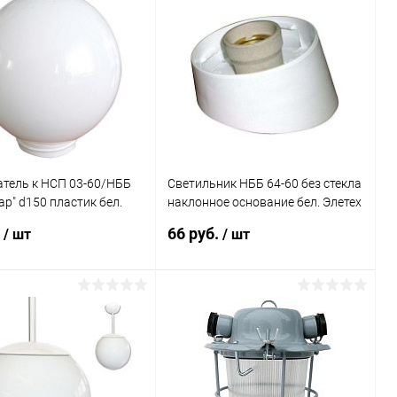
атель к НСП 03-60/НББ
Светильник НББ 64-60 без стекла
ар" d150 пластик бел.
наклонное основание бел. Элетех
1005550357
1005100002
.
66 руб.
/ шт
/ шт
В корзину
В корзину
ь в 1 клик
Сравнение
Купить в 1 клик
Сравнение
ранное
В наличии
В избранное
В наличии