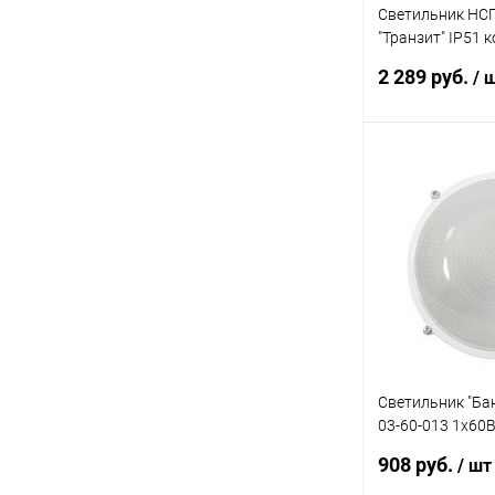
Светильник НСП
"Транзит" IP51 
Элетех 1005550
2 289 руб.
/ 
В 
Купить в 1 кл
В избранное
Светильник "Ба
03-60-013 1х60В
малый корпус бе
908 руб.
/ шт
1005500934