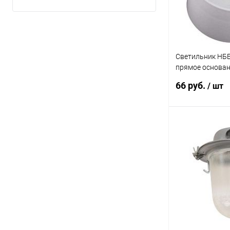
Светильник НББ 
прямое основан
1005100073
66 руб.
/ шт
В 
Купить в 1 кл
В избранное