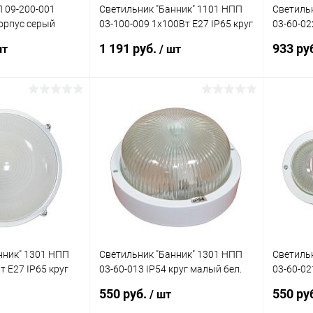
 09-200-001
Светильник "Банник" 1101 НПП
Светиль
корпус серый
03-100-009 1х100Вт E27 IP65 круг
03-60-02
282
большой корпус бел. Элетех
малый ко
1 191 руб.
933 ру
шт
/ шт
1005500930
Элетех 
корзину
В корзину
ик
Сравнение
Купить в 1 клик
Сравнение
Купит
В наличии
В избранное
В наличии
В изб
нник" 1301 НПП
Светильник "Банник" 1301 НПП
Светиль
т E27 IP65 круг
03-60-013 IP54 круг малый бел.
03-60-02
л. Элетех
пласт. Элетех 1005500879
пласт. Э
550 руб.
550 ру
/ шт