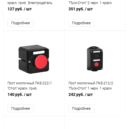
красн. гриб. Электродеталь
"Пуск-Стоп" 2 черн. 1 красн.
ПКЕ-212/1.1К.Гр
Электродеталь ПКЕ-222/3.2Ч.1К
127 руб.
/ шт
351 руб.
/ шт
Подробнее
Подробнее
Пост кнопочный ПКЕ-222/1
Пост кнопочный ПКЕ-212/2
"Стоп" красн. гриб.
"Пуск-Стоп" 1 черн. 1 красн.
Электродеталь
Электродеталь ПКЕ-212/2.1Ч.1К
140 руб.
/ шт
242 руб.
/ шт
ПКЕ-222/1.1К.С.Гр
Подробнее
Подробнее