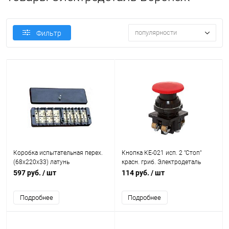
популярности
Фильтр
Коробка испытательная перех.
Кнопка КЕ-021 исп. 2 "Стоп"
(68х220х33) латунь
красн. гриб. Электродеталь
Электродеталь КИП.Л
КЕ-021.2.К
597 руб.
/ шт
114 руб.
/ шт
Подробнее
Подробнее