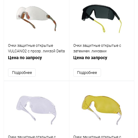
Очки защитные открытые
Очки защитные открытые с
VULCANO2 с прозр. линзой Delta
затемнен. линзами
Plus VULC2ORIN
KILIMANDJARO Delta Plus
Цена по запросу
Цена по запросу
KILIMNOFU100
Подробнее
Подробнее
Очки защитные открытые с
Очки защитные открытые с