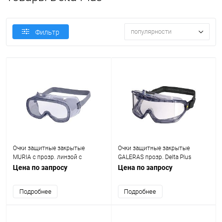
популярности
Фильтр
Очки защитные закрытые
Очки защитные закрытые
MURIA с прозр. линзой с
GALERAS прозр. Delta Plus
прямой вентиляцией Delta Plus
GALERVI
Цена по запросу
Цена по запросу
MURIA1VD
Подробнее
Подробнее