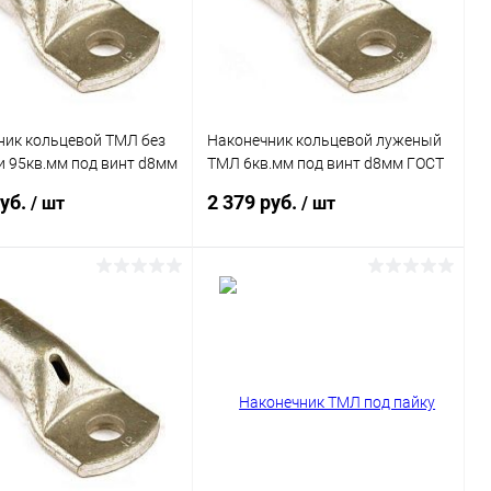
ранное
В наличии
В избранное
В наличии
ник кольцевой ТМЛ без
Наконечник кольцевой луженый
и 95кв.мм под винт d8мм
ТМЛ 6кв.мм под винт d8мм ГОСТ
81-80 (уп.25шт) DKC 2L8
23981-80 (уп.100шт) DKC 2CT8
руб.
2 379 руб.
/ шт
/ шт
В корзину
В корзину
ь в 1 клик
Сравнение
Купить в 1 клик
Сравнение
ранное
В наличии
В избранное
В наличии