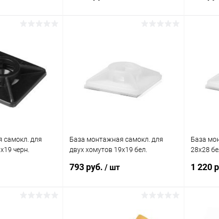
корзину
В корзину
ик
Сравнение
Купить в 1 клик
Сравнение
Купит
В наличии
В избранное
В наличии
В изб
 самокл. для
База монтажная самокл. для
База мо
х19 черн.
двух хомутов 19х19 бел.
28х28 бе
 25469SR
(уп.100шт) DKC 25467SR
25473SR
793 руб.
1 220 
/ шт
корзину
В корзину