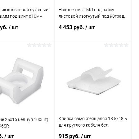
ник кольцевой луженый
Наконечник ТМЛ под пайку
в.мм под винт d10мм
листовой изогнутый под 90град.
81-80 (уп.100шт) DKC
16кв.мм М2 под винт d6мм
руб.
4 453 руб.
/ шт
/ шт
(уп.100шт) DKC 2E76C
В корзину
В корзину
ь в 1 клик
Сравнение
Купить в 1 клик
Сравнение
ранное
В наличии
В избранное
В наличии
Клипса самоклеящаяся 18.5х18.5
е 25х16 бел. (уп.100шт)
для круглого кабеля бел.
96SR
(уп.100шт) DKC 25430SR
б.
915 руб.
/ шт
/ шт