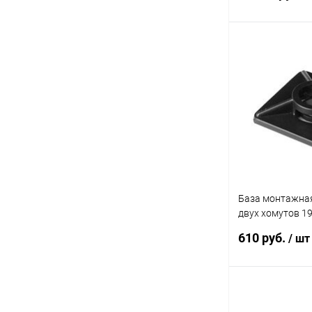
В 
Купить в 1 кл
В избранное
База монтажная
двух хомутов 19
(уп.100шт) DKC
610 руб.
/ шт
В 