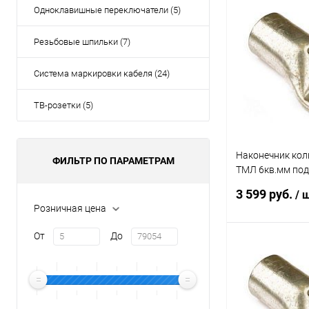
В 
Одноклавишные переключатели (5)
Резьбовые шпильки (7)
Купить в 1 кл
В избранное
Система маркировки кабеля (24)
ТВ-розетки (5)
Наконечник ко
ФИЛЬТР ПО ПАРАМЕТРАМ
ТМЛ 6кв.мм под
ГОСТ 23981-80 
3 599 руб.
/ 
2CT10
Розничная цена
От
До
В 
Купить в 1 кл