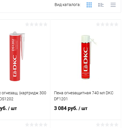
Вид каталога:
 огнезащ. (картридж 300
Пена огнезащитная 740 мл DKC
 DS1202
DF1201
руб.
3 084 руб.
/ шт
/ шт