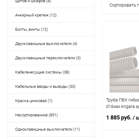
щитов и шкафов (8)
Сортировать п
Анкерный крепеж (12)
Болты, винты (12)
Двухклавишные выключатели (4)
Двухклавишные переключатели (3)
Кабеленесущие системы (38)
Кабельные вводы и выводы (33)
Труба ПВХ гибк
Краска цинковая (1)
d16мм Angara ар
DKC AIR16
Несортированное (851)
1 885 руб.
/ 
Одноклавишные выключатели (11)