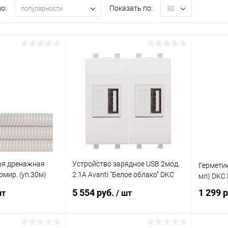
о:
Показать по:
популярности
30
ая дренажная
Устройство зарядное USB 2мод.
Герметик
мир. (уп.30м)
2.1А Avanti "Белое облако" DKC
мл) DKC
4400542
5 554 руб.
1 299 
шт
/ шт