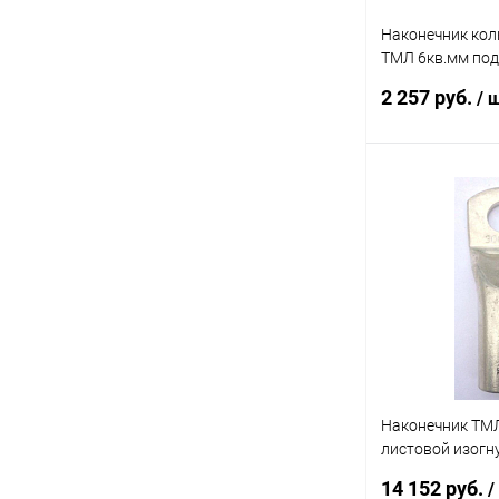
Наконечник ко
ТМЛ 6кв.мм под
23981-80 (уп.1
2 257 руб.
/ 
В 
Купить в 1 кл
В избранное
Наконечник ТМЛ
листовой изогн
под винт d8мм 
14 152 руб.
/
(уп.50шт) DKC 