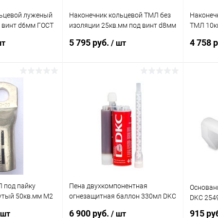
льцевой луженый
Наконечник кольцевой ТМЛ без
Наконеч
 винт d6мм ГОСТ
изоляции 25кв.мм под винт d8мм
ТМЛ 10к
00шт) DKC 2CT6
ГОСТ 23981-80 (уп.100шт) DKC
ГОСТ 239
5 795 руб.
4 758 
шт
/ шт
2F8
2D10
корзину
В корзину
ик
Сравнение
Купить в 1 клик
Сравнение
Купит
В наличии
В избранное
В наличии
В изб
 под пайку
Пена двухкомпонентная
Основани
утый 50кв.мм М2
огнезащитная баллон 330мл DKC
DKC 254
с длин. фланцем
DN1201
6 900 руб.
915 ру
 шт
/ шт
2H78L