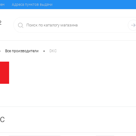
мен
Адреса пунктов выдачи
2
•
•
Все производители
DKC
KC