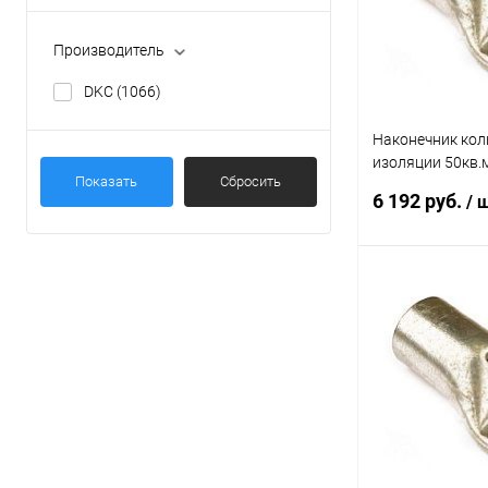
В избранное
Производитель
DKC
(1066)
Наконечник кол
изоляции 50кв.
Показать
Сбросить
ГОСТ 23981-80 
6 192 руб.
/ 
В 
Купить в 1 кл
В избранное