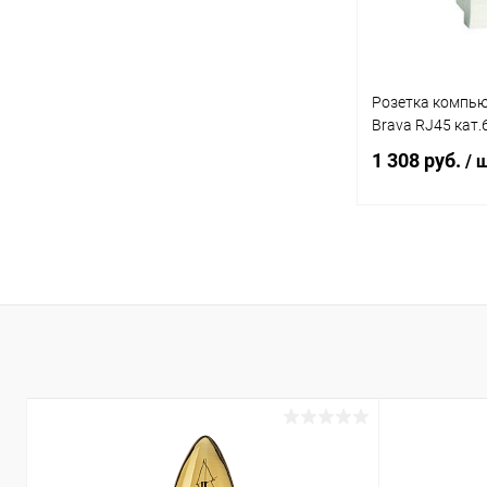
Розетка компью
Brava RJ45 кат.
1 308 руб.
/ 
В 
Купить в 1 кл
В избранное