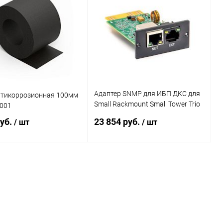
ь в 1 клик
Сравнение
Купить в 1 клик
Сравнение
ранное
В наличии
В избранное
В наличии
Адаптер SNMP для ИБП ДКС для
нтикоррозионная 100мм
Small Rackmount Small Tower Trio
001
TM DKC SNMPSM2
руб.
23 854 руб.
/ шт
/ шт
В корзину
В корзину
ь в 1 клик
Сравнение
Купить в 1 клик
Сравнение
ранное
В наличии
В избранное
В наличии