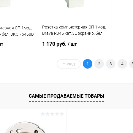
Розетка компьютерная СП 1мод.
терная СП 1мод.
Brava RJ45 кат.5E экранир. бел.
6 бел. DKC 76458B
DKC 76457B
1 170 руб.
шт
/ шт
Назад
1
2
3
4
корзину
В корзину
ик
Сравнение
Купить в 1 клик
Сравнение
В наличии
В избранное
В наличии
САМЫЕ ПРОДАВАЕМЫЕ ТОВАРЫ