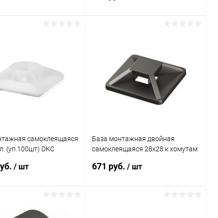
В корзину
В корзину
ь в 1 клик
Сравнение
Купить в 1 клик
Сравнение
ранное
В наличии
В избранное
В наличии
нтажная самоклеящаяся
База монтажная двойная
л. (уп.100шт) DKC
самоклеящаяся 28х28 к хомутам
черн. (уп.100шт) DKC 25474SR
руб.
671 руб.
/ шт
/ шт
В корзину
В корзину