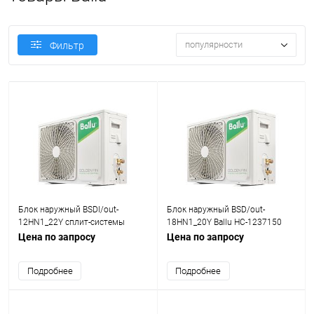
популярности
Фильтр
Блок наружный BSDI/out-
Блок наружный BSD/out-
12HN1_22Y сплит-системы
18HN1_20Y Ballu НС-1237150
инверторного типа Ballu
Цена по запросу
Цена по запросу
НС-1407802
Подробнее
Подробнее