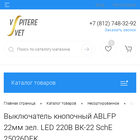
Вход
Регистрация
+7 (812) 748-32-92
Заказать звонок
0
Каталог товаров
•
•
•
Главная страница
Каталог товаров
Несортированное
Выкл
Выключатель кнопочный ABLFP
22мм зел. LED 220В ВК-22 SchE
25026DEK