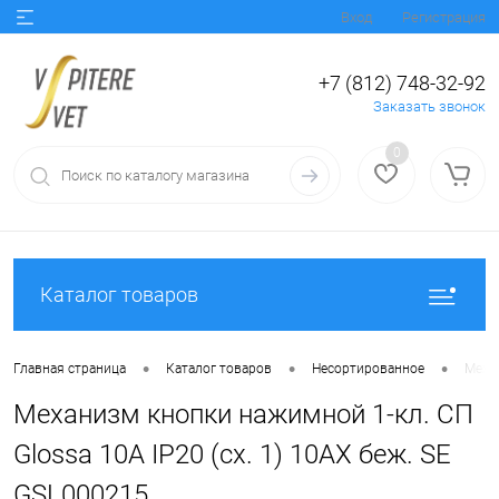
Вход
Регистрация
+7 (812) 748-32-92
Заказать звонок
0
Каталог товаров
•
•
•
Главная страница
Каталог товаров
Несортированное
Механ
Механизм кнопки нажимной 1-кл. СП
Glossa 10А IP20 (сх. 1) 10AX беж. SE
GSL000215