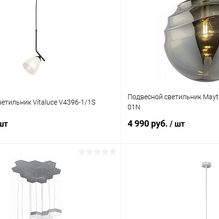
Подвесной светильник Mayto
етильник Vitaluce V4396-1/1S
01N
4 990 руб.
 шт
/ шт
В корзину
В корз
 клик
Сравнение
Купить в 1 клик
ое
В наличии
В избранное