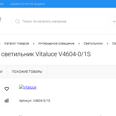
мен
Адреса пунктов выдачи
2
•
•
•
•
Каталог товаров
Интерьерное освещение
Светильники
Св
светильник Vitaluce V4604-0/1S
КИ
ПОХОЖИЕ ТОВАРЫ
Артикул:
V4604-0/1S