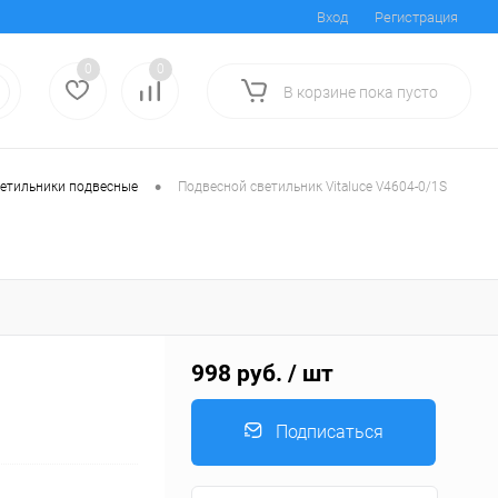
Вход
Регистрация
0
0
В корзине
пока
пусто
•
етильники подвесные
Подвесной светильник Vitaluce V4604-0/1S
998 руб.
/ шт
Подписаться