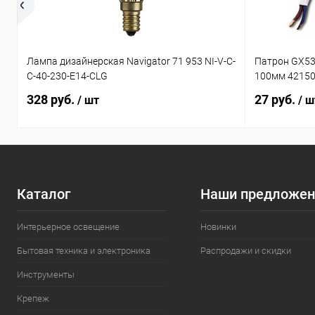
Лампа дизайнерская Navigator 71 953 NI-V-C-
Патрон GX53
C-40-230-E14-CLG
100мм 4215
328 руб.
27 руб.
/ шт
/ ш
Каталог
Наши предложен
Интерьерное освещение
Новинки
Бытовая техника и электроника
Распродажи и скидки
Инструменты
Крепеж