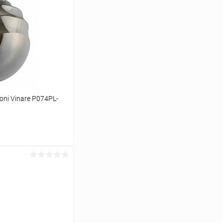
ni Vinare P074PL-
ину
Сравнение
В наличии