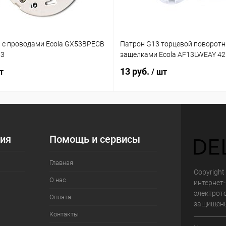
 с проводами Ecola GX53BPECB
Патрон G13 торцевой поворотн
03
защелками Ecola AF13LWEAY 4
13 руб.
т
/ шт
ия
Помощь и сервисы
Главная
Copyright 
О нас
интернет
электрот
Оплата
защищен
Контакты