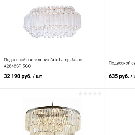
Подвесной светильник Arte Lamp Jastin
Подвесной св
A2848SP-5GO
32 190 руб.
635 руб.
/ шт
/
В корзину
Купить в 1 клик
Сравнение
Купить в 1
В избранное
В наличии
В избранн