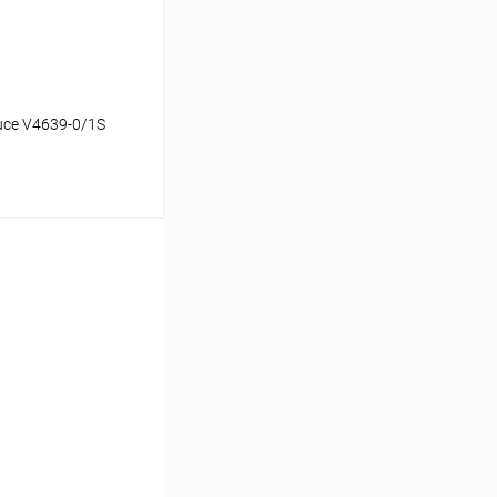
uce V4639-0/1S
ину
Сравнение
В наличии