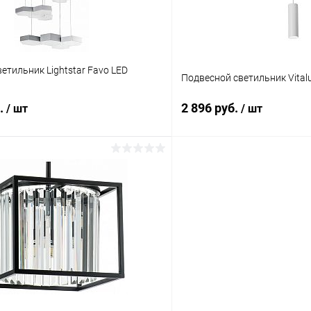
етильник Lightstar Favo LED
Подвесной светильник Vital
б.
2 896 руб.
/ шт
/ шт
В корзину
В корз
 клик
Сравнение
Купить в 1 клик
ое
В наличии
В избранное