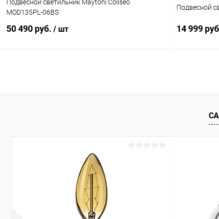
Подвесной светильник Maytoni Coliseo
Подвесной с
MOD135PL-06BS
50 490 руб.
14 999 ру
/ шт
В корзину
Купить в 1 клик
Сравнение
Купить в 1
В избранное
В наличии
В избранн
СА