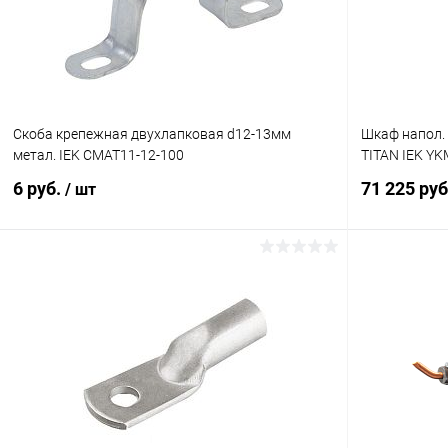
Скоба крепежная двухлапковая d12-13мм
Шкаф напол. 
метал. IEK CMAT11-12-100
TITAN IEK YK
6 руб.
71 225 ру
/ шт
В корзину
Купить в 1 клик
Сравнение
Купить в 1
В избранное
В наличии
В избранн