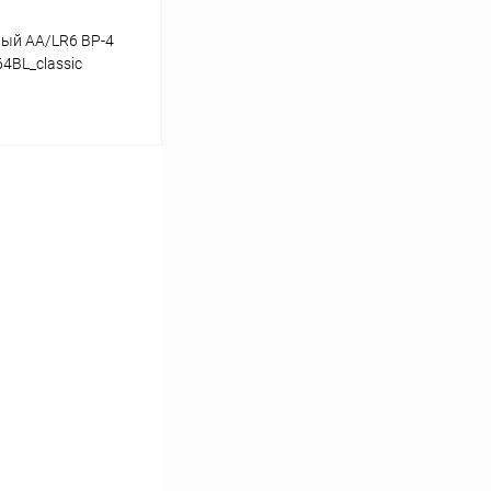
ый AA/LR6 BP-4
4BL_classic
ину
Сравнение
В наличии