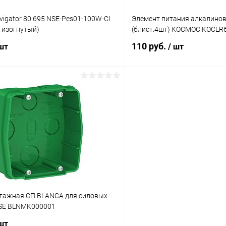
igator 80 695 NSE-Pes01-100W-СI
Элемент питания алкалинов
н изогнутый)
(блист.4шт) КОСМОС KOCLR6
110 руб.
 шт
/ шт
В корзину
В корз
 клик
Сравнение
Купить в 1 клик
ое
В наличии
В избранное
тажная СП BLANCA для силовых
. SE BLNMK000001
 шт