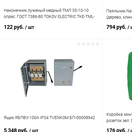
Наконечник луженый медный ТМЛ 35-10-10
Паяльник Nav
опрес. ГОСТ 7386-80 TOKOV ELECTRIC TKE-TML-
(дерево, кли
35-10-10
122 руб.
794 руб.
/ шт
/
В корзину
Купить в 1 клик
Сравнение
Купить в 1
В избранное
В наличии
В избранн
Коробка мон
Ящик ЯБПВУ-100А IP54 TVENKOM БП-00008942
розеток зел
5 348 руб.
176 руб.
/ шт
/