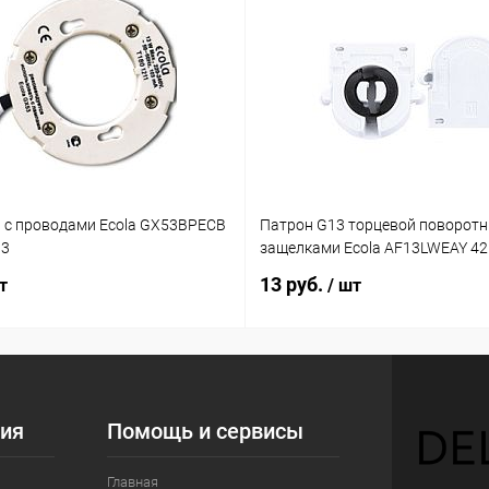
 с проводами Ecola GX53BPECB
Патрон G13 торцевой поворотн
03
защелками Ecola AF13LWEAY 4
13 руб.
т
/ шт
ия
Помощь и сервисы
Главная