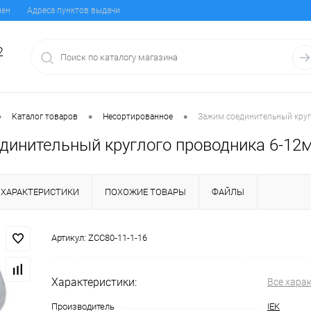
мен
Адреса пунктов выдачи
2
•
•
•
Каталог товаров
Несортированное
Зажим соединительный кругл
динительный круглого проводника 6-12мм
ХАРАКТЕРИСТИКИ
ПОХОЖИЕ ТОВАРЫ
ФАЙЛЫ
Артикул:
ZCC80-11-1-16
Характеристики:
Все хара
Производитель
IEK