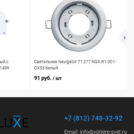
ый с
Светильник Navigator 71 277 NGX-R1-001-
П
21499
GX53 белый
4
91 руб.
2
/ шт
+7 (812) 748-32-92
Email:
info@vpitere-svet.ru