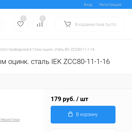
Вход
Регистрация
0
0
В корзине
пока
пусто
ого проводника 6-12мм оцинк. сталь IEK ZCC80-11-1-16
 оцинк. сталь IEK ZCC80-11-1-16
179 руб.
/ шт
В корзину
ктеристики