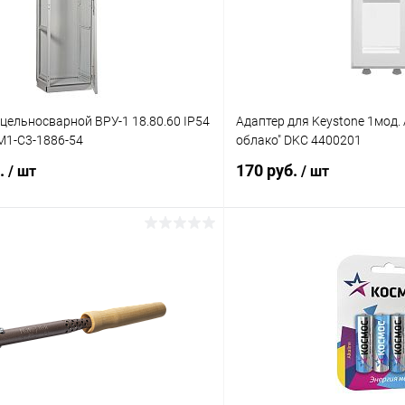
цельносварной ВРУ-1 18.80.60 IP54
Адаптер для Keystone 1мод. 
M1-C3-1886-54
облако" DKC 4400201
б.
170 руб.
/ шт
/ шт
В корзину
В корз
 клик
Сравнение
Купить в 1 клик
ое
В наличии
В избранное