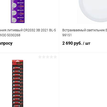
ания литиевый CR2032 3В 2021 BL-5
Встраиваемый светильник E
EWOO 5030268
99151
апросу
2 690 руб.
/ шт
Запросить цену
В корз
 клик
Сравнение
Купить в 1 клик
ое
В наличии
В избранное