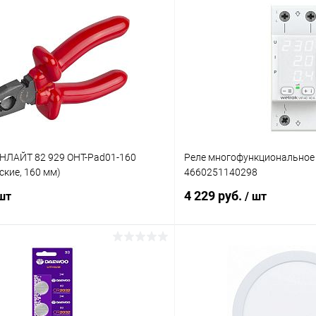
НЛАЙТ 82 929 OHT-Pad01-160
Реле многофункциональное 
ские, 160 мм)
4660251140298
4 229 руб.
 шт
/ шт
В корзину
В корз
 клик
Сравнение
Купить в 1 клик
ое
В наличии
В избранное