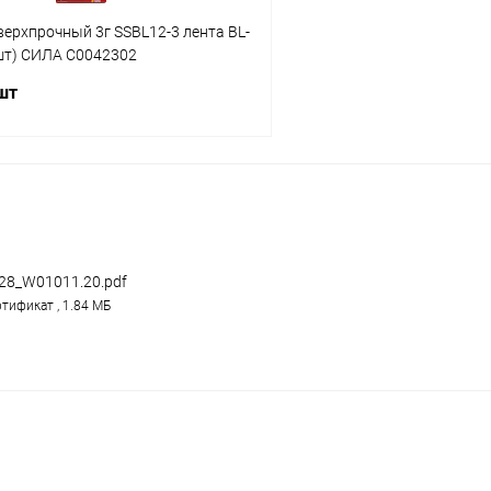
верхпрочный 3г SSBL12-3 лента BL-
2шт) СИЛА C0042302
 шт
В корзину
 клик
Сравнение
ое
В наличии
28_W01011.20.pdf
тификат , 1.84 МБ