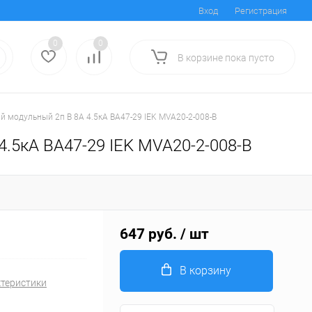
Вход
Регистрация
0
0
В корзине
пока
пусто
 модульный 2п B 8А 4.5кА ВА47-29 IEK MVA20-2-008-B
.5кА ВА47-29 IEK MVA20-2-008-B
647 руб.
/ шт
В корзину
ктеристики