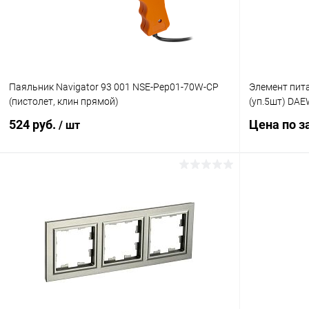
Паяльник Navigator 93 001 NSE-Pep01-70W-CP
Элемент пит
(пистолет, клин прямой)
(уп.5шт) DA
524 руб.
Цена по з
/ шт
В корзину
Купить в 1
Купить в 1 клик
Сравнение
В избранн
В избранное
В наличии