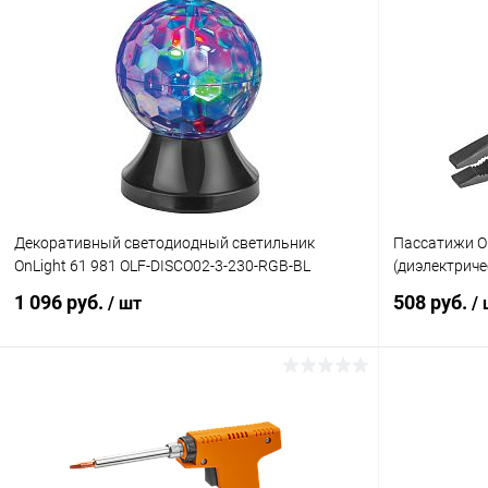
Декоративный светодиодный светильник
Пассатижи О
OnLight 61 981 OLF-DISCO02-3-230-RGB-BL
(диэлектриче
1 096 руб.
508 руб.
/ шт
/
В корзину
Купить в 1 клик
Сравнение
Купить в 1
В избранное
В наличии
В избранн