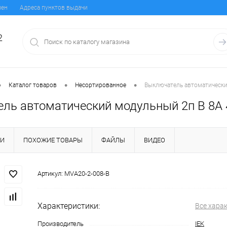
мен
Адреса пунктов выдачи
2
•
•
•
Каталог товаров
Несортированное
Выключатель автоматический
ль автоматический модульный 2п B 8А 4
КИ
ПОХОЖИЕ ТОВАРЫ
ФАЙЛЫ
ВИДЕО
Артикул:
MVA20-2-008-B
Характеристики:
Все хара
Производитель
IEK