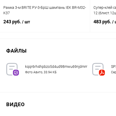
Рамка 3-м BRITE РУ-3-БрШ шампань IEK BR-M32-
Супер-клей с
K37
12 (блист.1
243 руб.
483 руб.
/ шт
/
В корзину
ФАЙЛЫ
Купить в 1 клик
Сравнение
Купить в 1
В избранное
В наличии
В избранн
kqqr6rh4hpbzo5d4ud98mwu69njdmmnp.jpeg
SP
Фото Авито, 33.94 КБ
Сер
ВИДЕО