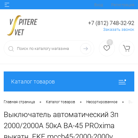
Вход
Регистрация
+7 (812) 748-32-92
Заказать звонок
0
Каталог товаров
•
•
•
Главная страница
Каталог товаров
Несортированное
Выкл
Выключатель автоматический 3п
2000/2000А 50кА ВА-45 PROxima
выкатн. EKF mccb45-2000-2000v