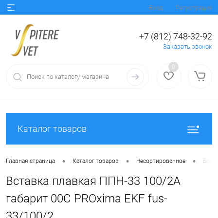
Вход
Регистрация
+7 (812) 748-32-92
Заказать звонок
0
Каталог товаров
•
•
•
Главная страница
Каталог товаров
Несортированное
Встав
Вставка плавкая ППН-33 100/2А
габарит 00C PROxima EKF fus-
33/100/2