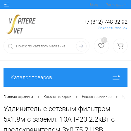
Вход
Регистрация
+7 (812) 748-32-92
Заказать звонок
0
Каталог товаров
•
•
•
Главная страница
Каталог товаров
Несортированное
Удлин
Удлинитель с сетевым фильтром
5х1.8м с заземл. 10А IP20 2.2кВт с
предохранителем 3х0.75 2 USB