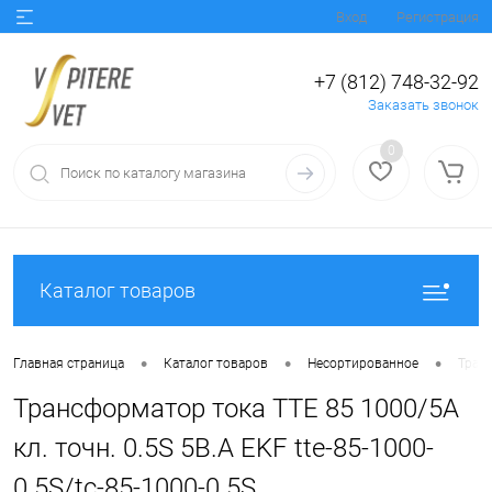
Вход
Регистрация
+7 (812) 748-32-92
Заказать звонок
0
Каталог товаров
•
•
•
Главная страница
Каталог товаров
Несортированное
Транс
Трансформатор тока ТТЕ 85 1000/5А
кл. точн. 0.5S 5В.А EKF tte-85-1000-
0.5S/tc-85-1000-0.5S