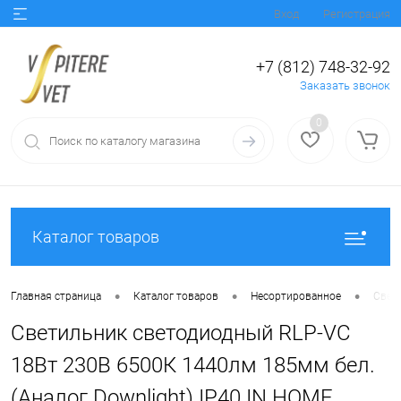
Вход
Регистрация
+7 (812) 748-32-92
Заказать звонок
0
Каталог товаров
•
•
•
Главная страница
Каталог товаров
Несортированное
Свет
Светильник светодиодный RLP-VC
18Вт 230В 6500К 1440лм 185мм бел.
(Аналог Downlight) IP40 IN HOME