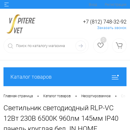
Вход
Регистрация
+7 (812) 748-32-92
Заказать звонок
0
Каталог товаров
•
•
•
Главная страница
Каталог товаров
Несортированное
Свет
Светильник светодиодный RLP-VC
12Вт 230В 6500К 960лм 145мм IP40
панель круглая бел. IN HOME