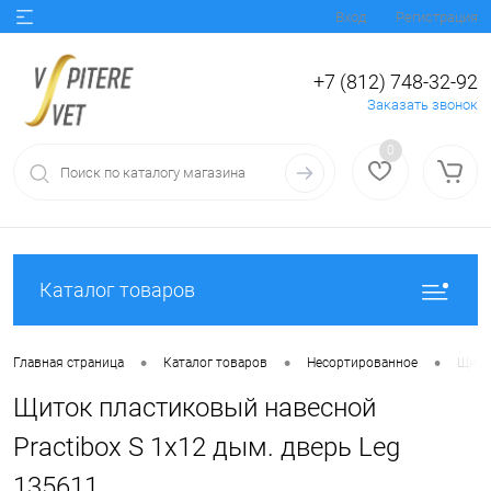
Вход
Регистрация
+7 (812) 748-32-92
Заказать звонок
0
Каталог товаров
•
•
•
Главная страница
Каталог товаров
Несортированное
Щиток
Щиток пластиковый навесной
Practibox S 1х12 дым. дверь Leg
135611