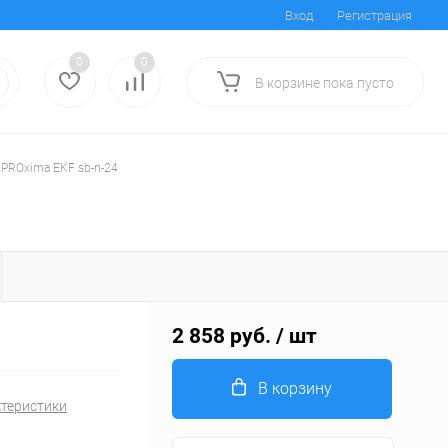
Вход
Регистрация
0
0
В корзине
пока
пусто
 PROxima EKF sb-n-24
2 858 руб.
/ шт
В корзину
ктеристики