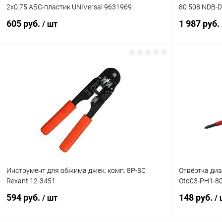
2х0.75 АБС-пластик UNIVersal 9631969
80 508 NDB-D
605 руб.
1 987 руб.
/ шт
В корзину
Купить в 1 клик
Сравнение
Купить в 1
В избранное
В наличии
В избранн
Инструмент для обжима джек. комп. 8P-8C
Отвёртка диэ
Rexant 12-3451
Otd03-PH1-8
594 руб.
148 руб.
/ шт
/