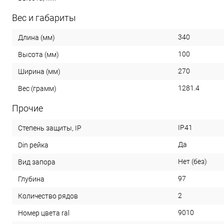
Вес и габариты
340
Длина (мм)
100
Высота (мм)
270
Ширина (мм)
1281.4
Вес (грамм)
Прочие
IP41
Степень защиты, IP
Да
Din рейка
Нет (без)
Вид запора
97
Глубина
2
Количество рядов
9010
Номер цвета ral