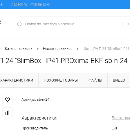
мен
Адреса пунктов выдачи
2
•
•
•
Каталог товаров
Несортированное
Щит ЩРН-П-24 "SlimBox" IP41
24 "SlimBox" IP41 PROxima EKF sb-n-24
ХАРАКТЕРИСТИКИ
ПОХОЖИЕ ТОВАРЫ
ФАЙЛЫ
ВИДЕО
Артикул:
sb-n-24
Характеристики:
Все хара
Производитель
EKF