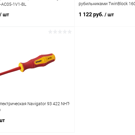
рубильниками TwinBlock 16
-AC05-1V1-BL
tb-160-250-dh
1 122 руб.
/ шт
/ шт
В корзину
В корз
 клик
Сравнение
Купить в 1 клик
ое
В наличии
В избранное
лектрическая Navigator 93 422 NHT-
0
 шт