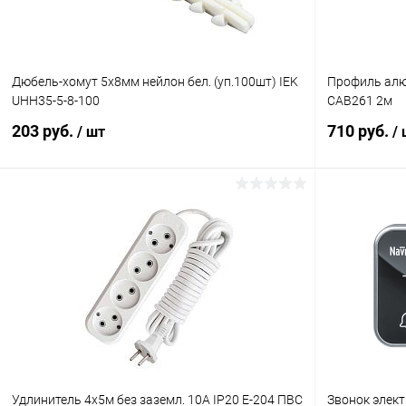
Дюбель-хомут 5х8мм нейлон бел. (уп.100шт) IEK
Профиль алю
UHH35-5-8-100
CAB261 2м
203 руб.
710 руб.
/ шт
/
В корзину
Купить в 1 клик
Сравнение
Купить в 1
В избранное
В наличии
В избранн
Удлинитель 4х5м без заземл. 10А IP20 Е-204 ПВС
Звонок элект