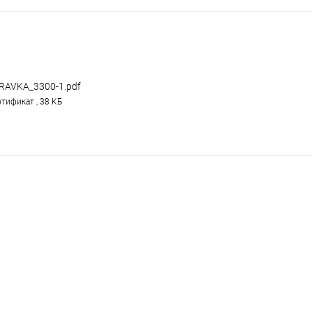
В корзину
 клик
Сравнение
ое
В наличии
RAVKA_3300-1.pdf
тификат , 38 КБ