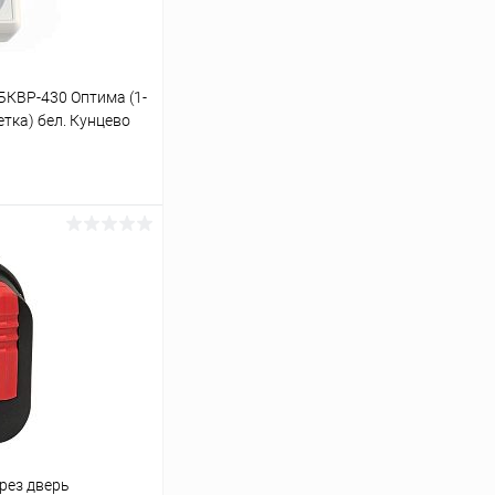
КВР-430 Оптима (1-
етка) бел. Кунцево
ину
Сравнение
В наличии
рез дверь