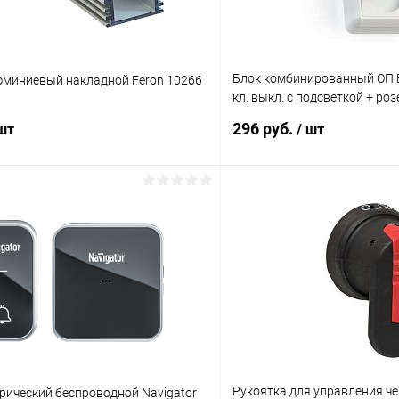
Блок комбинированный ОП Б
миниевый накладной Feron 10266
кл. выкл. с подсветкой + роз
8061
296 руб.
 шт
/ шт
В корзину
В корз
 клик
Сравнение
Купить в 1 клик
ое
В наличии
В избранное
Рукоятка для управления че
рический беспроводной Navigator