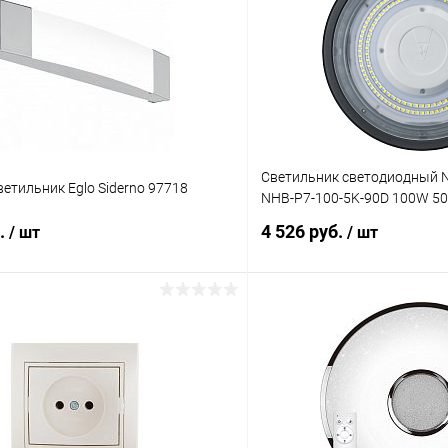
Светильник светодиодный N
етильник Eglo Siderno 97718
NHB-P7-100-5K-90D 100W 5
б.
4 526 руб.
/ шт
/ шт
В корзину
В корз
 клик
Сравнение
Купить в 1 клик
ое
В наличии
В избранное