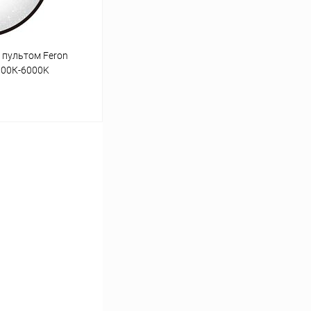
 пультом Feron
000К-6000K
ину
Сравнение
В наличии