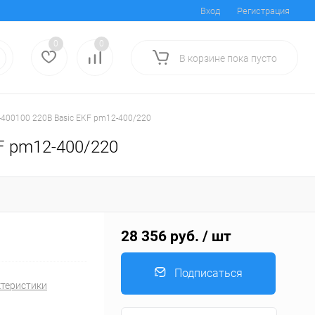
Вход
Регистрация
0
0
В корзине
пока
пусто
-400100 220В Basic EKF pm12-400/220
F pm12-400/220
28 356 руб.
/ шт
Подписаться
ктеристики