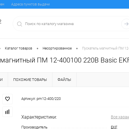
мен
Адреса пунктов выдачи
2
•
•
•
Каталог товаров
Несортированное
Пускатель магнитный ПМ 12
 магнитный ПМ 12-400100 220В Basic EK
КИ
ПОХОЖИЕ ТОВАРЫ
ФАЙЛЫ
Артикул:
pm12-400/220
Характеристики:
Все хара
Производитель
EKF