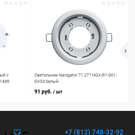
ый с
Светильник Navigator 71 277 NGX-R1-001-
П
21499
GX53 белый
4
91 руб.
2
/ шт
+7 (812) 748-32-92