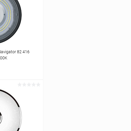
avigator 82 416
000K
ину
Сравнение
В наличии