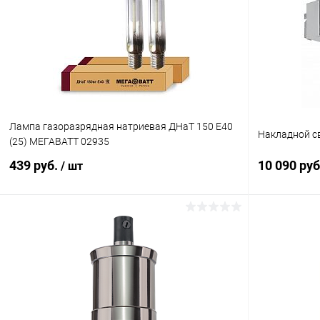
Лампа газоразрядная натриевая ДНаТ 150 E40
Накладной св
(25) МЕГАВАТТ 02935
439 руб.
10 090 ру
/ шт
В корзину
Купить в 1 клик
Сравнение
Купить в 1
В избранное
В наличии
В избранн