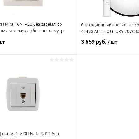
П Mira 16А IP20 без заземл. со
Светодиодный светильник с
амика жемчуж./бел. перламутр.
41473 AL5100 GLORY 70W 3
3030-121
3 659 руб.
 шт
/ шт
В корзину
В корз
 клик
Сравнение
Купить в 1 клик
ое
В наличии
В избранное
фонная 1-м ОП Nata RJ11 бел.