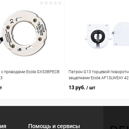
 с проводами Ecola GX53BPECB
Патрон G13 торцевой поворотн
03
защелками Ecola AF13LWEAY 4
13 руб.
т
/ шт
ия
Помощь и сервисы