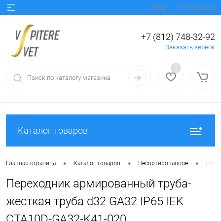
Вход
Регистрация
+7 (812) 748-32-92
Заказать звонок
0
Каталог товаров
•
•
•
Главная страница
Каталог товаров
Несортированное
Пере
Переходник армированный труба-
жесткая труба d32 GA32 IP65 IEK
CTA10D-GA32-K41-020