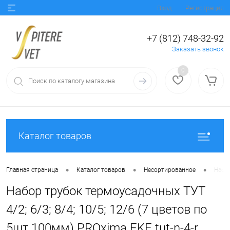
Вход
Регистрация
+7 (812) 748-32-92
Заказать звонок
0
Каталог товаров
•
•
•
Главная страница
Каталог товаров
Несортированное
Набор
Набор трубок термоусадочных ТУТ
4/2; 6/3; 8/4; 10/5; 12/6 (7 цветов по
5шт 100мм) PROxima EKF tut-n-4-r