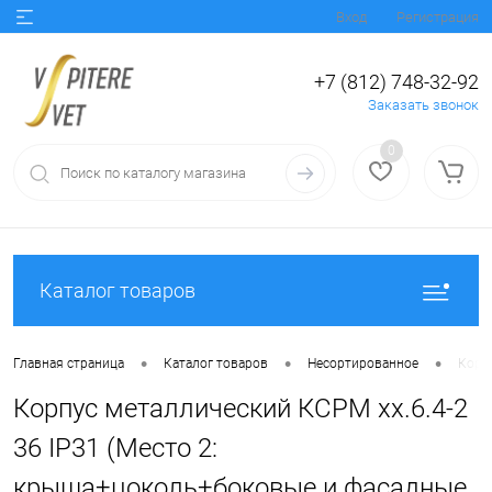
Вход
Регистрация
+7 (812) 748-32-92
Заказать звонок
0
Каталог товаров
•
•
•
Главная страница
Каталог товаров
Несортированное
Корп
Корпус металлический КСРМ хх.6.4-2
36 IP31 (Место 2:
крыша+цоколь+боковые и фасадные