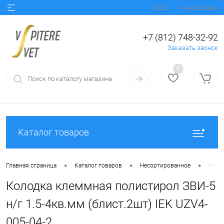
Вход
Регистрация
+7 (812) 748-32-92
Заказать звонок
0
Каталог товаров
•
•
•
Главная страница
Каталог товаров
Несортированное
Колод
Колодка клеммная полистирол ЗВИ-5
н/г 1.5-4кв.мм (блист.2шт) IEK UZV4-
005-04-2