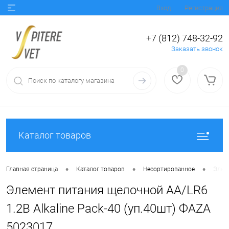
Вход
Регистрация
+7 (812) 748-32-92
Заказать звонок
0
Каталог товаров
•
•
•
Главная страница
Каталог товаров
Несортированное
Элеме
Элемент питания щелочной AA/LR6
1.2В Alkaline Pack-40 (уп.40шт) ФАZА
5023017