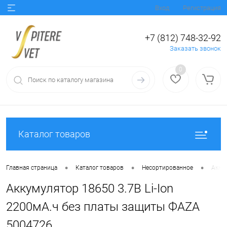
Вход
Регистрация
+7 (812) 748-32-92
Заказать звонок
0
Каталог товаров
•
•
•
Главная страница
Каталог товаров
Несортированное
Акку
Аккумулятор 18650 3.7В Li-Ion
2200мА.ч без платы защиты ФАZА
5004726