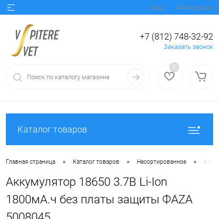
Вход
Регистрация
+7 (812) 748-32-92
Заказать звонок
0
Каталог товаров
•
•
•
Главная страница
Каталог товаров
Несортированное
Акку
Аккумулятор 18650 3.7В Li-Ion
1800мА.ч без платы защиты ФАZА
5008045