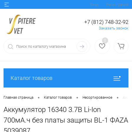
Вход
Регистрация
+7 (812) 748-32-92
Заказать звонок
0
Каталог товаров
•
•
•
Главная страница
Каталог товаров
Несортированное
Аккум
Аккумулятор 16340 3.7В Li-Ion
700мА.ч без платы защиты BL-1 ФАZА
5039087