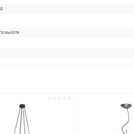
50
 по высоте