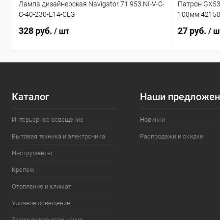
Лампа дизайнерская Navigator 71 953 NI-V-C-
Патрон GX53
C-40-230-E14-CLG
100мм 4215
328 руб.
27 руб.
/ шт
/ ш
Каталог
Наши предложен
Интерьерное освещение
Новинки
Бытовая техника и электроника
Распродажи и скидки
Инструменты
Крепеж
Отопление и климат
Уличное освещение
Техническое освещение