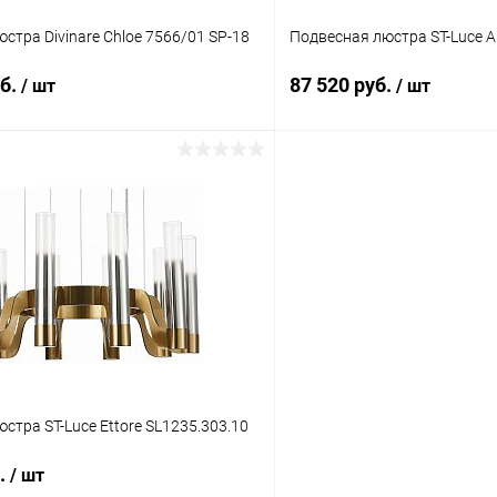
стра Divinare Chloe 7566/01 SP-18
Подвесная люстра ST-Luce A
уб.
87 520 руб.
/ шт
/ шт
В корзину
В корз
 клик
Сравнение
Купить в 1 клик
ое
В наличии
В избранное
стра ST-Luce Ettore SL1235.303.10
б.
/ шт