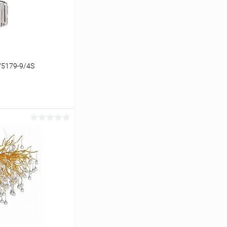
V5179-9/4S
ину
Сравнение
В наличии