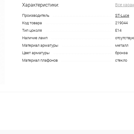
Характеристики:
Все хара
Производитель
ST-Luce
Код товара
219044
Тип цоколя
E14
Наличие ламп
отсутству
Материал арматуры
металл
Цвет арматуры
бронза
Материал плафонов
стекло