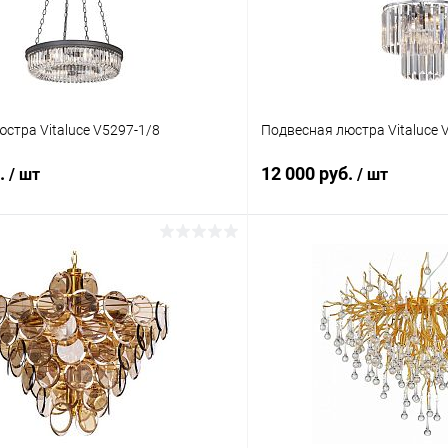
стра Vitaluce V5297-1/8
Подвесная люстра Vitaluce 
б.
12 000 руб.
/ шт
/ шт
В корзину
В корз
 клик
Сравнение
Купить в 1 клик
ое
В наличии
В избранное