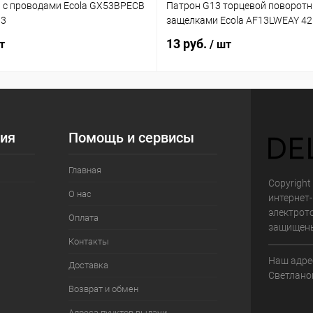
 с проводами Ecola GX53BPECB
Патрон G13 торцевой поворотн
03
защелками Ecola AF13LWEAY 4
13 руб.
т
/ шт
ия
Помощь и сервисы
Главная
Copyright 
О нас
интернет
электрот
Оплата
защищен
Контакты
Наш адрес
Доставка
Светланов
Возврат и обмен
Адреса пунктов выдачи