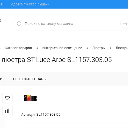
мен
Адреса пунктов выдачи
2
•
•
•
•
Каталог товаров
Интерьерное освещение
Люстры
Люстры
люстра ST-Luce Arbe SL1157.303.05
КИ
ПОХОЖИЕ ТОВАРЫ
Артикул:
SL1157.303.05