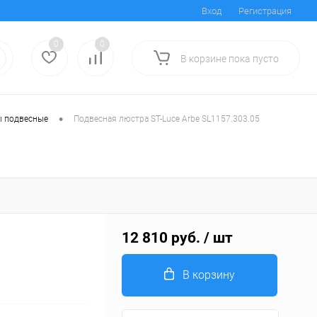
Вход
Регистрация
0
0
В корзине
пока
пусто
•
 подвесные
Подвесная люстра ST-Luce Arbe SL1157.303.05
12 810 руб.
/ шт
В корзину