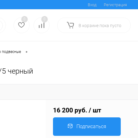
Вход
Регистрация
0
0
В корзине
пока
пусто
•
 подвесные
/5 черный
16 200 руб.
/ шт
Подписаться