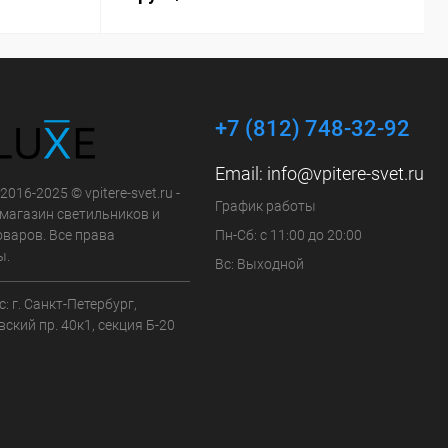
+7 (812) 748-32-92
Email:
info@vpitere-svet.ru
2016-2025 © vpitere-svet.ru -
График работы
-магазин светильников и
оваров. Все права
Пн-Сб: с 11:00 до 20:00
ы.
Вс: Выходной
: г. Санкт-Петербург,
ский пр. 40к1, секция Б-20