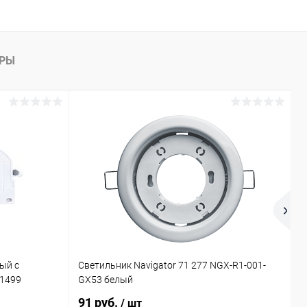
АРЫ
ый с
Светильник Navigator 71 277 NGX-R1-001-
П
21499
GX53 белый
4
91 руб.
2
/ шт