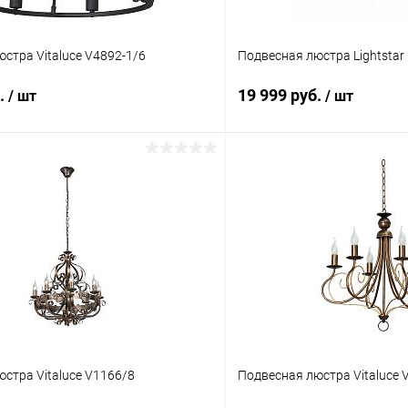
стра Vitaluce V4892-1/6
Подвесная люстра Lightstar
б.
19 999 руб.
/ шт
/ шт
В корзину
В корз
 клик
Сравнение
Купить в 1 клик
ое
В наличии
В избранное
стра Vitaluce V1166/8
Подвесная люстра Vitaluce 