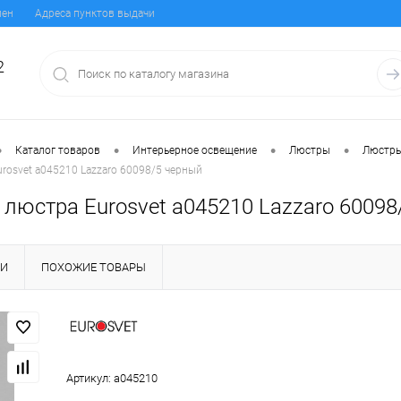
мен
Адреса пунктов выдачи
2
•
•
•
•
Каталог товаров
Интерьерное освещение
Люстры
Люстры
rosvet a045210 Lazzaro 60098/5 черный
 люстра Eurosvet a045210 Lazzaro 60098
КИ
ПОХОЖИЕ ТОВАРЫ
Артикул:
a045210