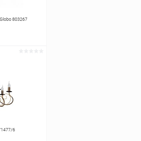
 Globo 803267
ину
Сравнение
В наличии
V1477/6