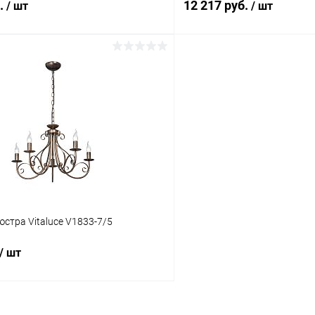
б.
12 217 руб.
/ шт
/ шт
В корзину
В корз
 клик
Сравнение
Купить в 1 клик
ое
В наличии
В избранное
стра Vitaluce V1833-7/5
/ шт
В корзину