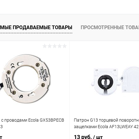
 клик
Сравнение
ое
В наличии
МЫЕ ПРОДАВАЕМЫЕ ТОВАРЫ
ПРОСМОТРЕННЫЕ ТОВ
 с проводами Ecola GX53BPECB
Патрон G13 торцевой поворотн
03
защелками Ecola AF13LWEAY 4
13 руб.
т
/ шт