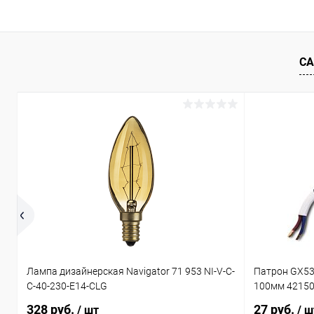
Купить в 1 клик
Сравнение
Купить в 1
В избранное
В наличии
В избранн
СА
Лампа дизайнерская Navigator 71 953 NI-V-C-
Патрон GX53
C-40-230-E14-CLG
100мм 4215
328 руб.
27 руб.
/ шт
/ ш