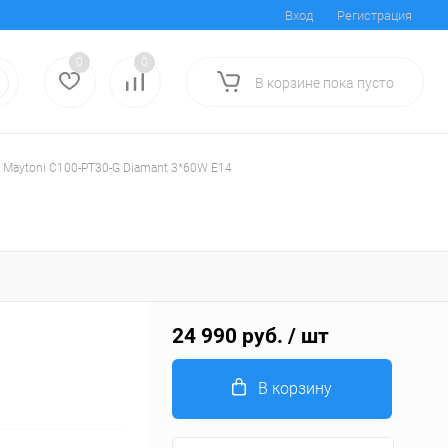
Вход
Регистрация
0
0
В корзине
пока
пусто
 Maytoni C100-PT30-G Diamant 3*60W E14
24 990 руб.
/ шт
В корзину