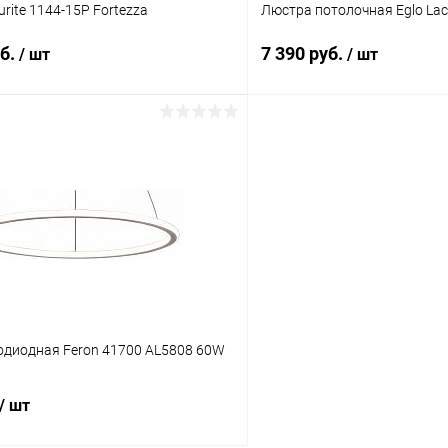
rite 1144-15P Fortezza
Люстра потолочная Eglo Lac
уб.
7 390 руб.
/ шт
/ шт
В корзину
В корз
 клик
Сравнение
Купить в 1 клик
ое
В наличии
В избранное
одиодная Feron 41700 AL5808 60W
/ шт