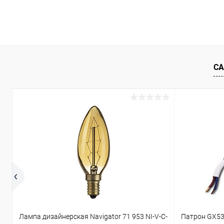
В корзину
Купить в 1 клик
Сравнение
Купить в 1
В избранное
В наличии
В избранн
СА
Лампа дизайнерская Navigator 71 953 NI-V-C-
Патрон GX53