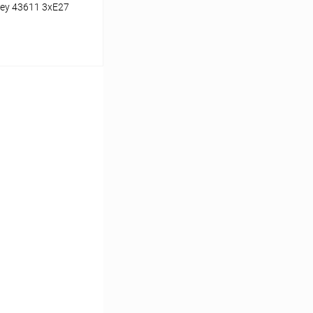
ey 43611 3xE27
ину
Сравнение
В наличии