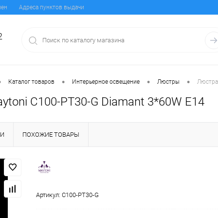
мен
Адреса пунктов выдачи
2
•
•
•
•
Каталог товаров
Интерьерное освещение
Люстры
Люстра
ytoni C100-PT30-G Diamant 3*60W E14
КИ
ПОХОЖИЕ ТОВАРЫ
Артикул:
C100-PT30-G