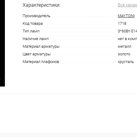
Характеристики:
Все хара
Производитель
MAYTONI
Код товара
1718
Тип ламп
3*60Вт E1
Наличие ламп
нет в ком
Материал арматуры
металл
Цвет арматуры
золото
Материал плафонов
хрусталь