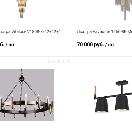
стра Vitaluce V1808-8/12+12+1
Люстра Favourite 1156-8P Mul
уб.
70 000 руб.
/ шт
/ шт
В корзину
В корз
 клик
Сравнение
Купить в 1 клик
ое
В наличии
В избранное