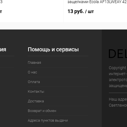
03
защелками Ecola AF13LWEAY 4
13 руб.
т
/ шт
ия
Помощь и сервисы
Главная
Copyright 
О нас
интернет
электрот
Оплата
защищен
Контакты
Наш адрес
Доставка
Светланов
Возврат и обмен
Адреса пунктов выдачи