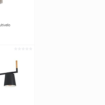
tivello
ину
Сравнение
В наличии