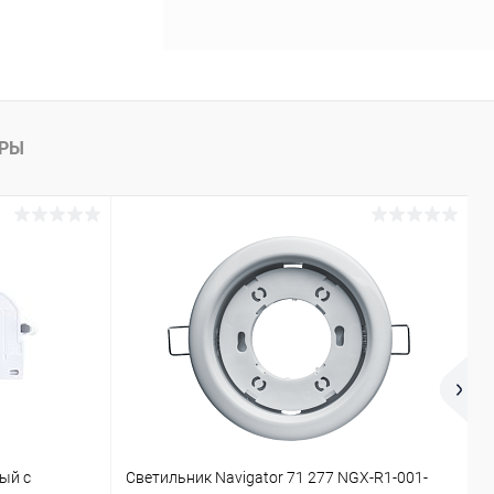
АРЫ
ый с
Светильник Navigator 71 277 NGX-R1-001-
П