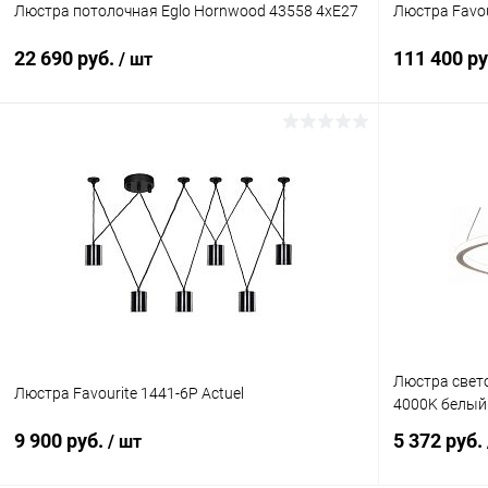
Люстра потолочная Eglo Hornwood 43558 4xE27
Люстра Favou
22 690 руб.
111 400 р
/ шт
В корзину
Купить в 1 клик
Сравнение
Купить в 1
В избранное
В наличии
В избранн
Люстра свет
Люстра Favourite 1441-6P Actuel
4000K белый
9 900 руб.
5 372 руб.
/ шт