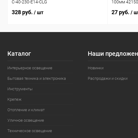
C-40-230-E14-CLG
100мм 4215
328 руб.
27 руб.
/ шт
/ ш
Каталог
Наши предложен
Интерьерное освещение
Новинки
Бытовая техника и электроника
Распродажи и скидки
Инструменты
Крепеж
Отопление и климат
Уличное освещение
Техническое освещение